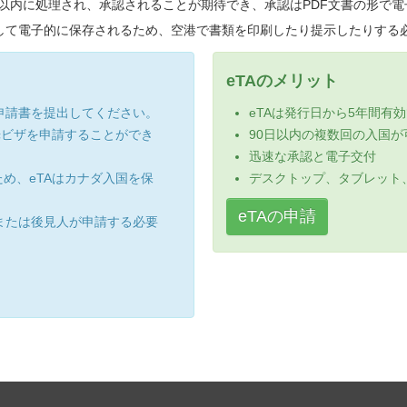
分以内に処理され、承認されることが期待でき、承認はPDF文書の形で電
して電子的に保存されるため、空港で書類を印刷したり提示したりする
eTAのメリット
申請書を提出してください。
eTAは発行日から5年間有
光ビザを申請することができ
90日以内の複数回の入国が
迅速な承認と電子交付
め、eTAはカナダ入国を保
デスクトップ、タブレット
eTAの申請
または後見人が申請する必要