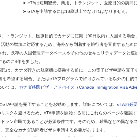
➤ eTAは短期観光、商用、トランジット、医療目的の訪問
➤ eTAを申請するには18歳以上でなければなりません。
、トランジット、医療目的でカナダに短期（90日以内）入国する場合、
ロ活動の増加に対応するため、海外から到着する旅行者を審査するために
承認され、既存の入国管理データベースやその他のセキュリティデータと
するのに4年を要した。
国民は、カナダ行きの航空機に搭乗する前に、この電子ビザ申請を完了
国を希望する場合、またはeTAプログラムで許可されている以外の目的
ついては、
カナダ移民ビザ・アドバイス（Canada Immigration Visa Advi
にeTA申請を完了することをお勧めします。詳細については、
eTAの必
のリスクを避けるため、eTA申請を開始する前にこれらのページを確認
アンドラン市民であることが必須条件です。そのため、難民などの異なる
く、完全なカナダ訪問者ビザを申請する必要があります。