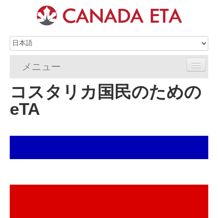
メニュー
コスタリカ国民のための
ホーム
eTA
eTA申請
eTAの要件
eTA FAQs
eTAリソース
連絡先