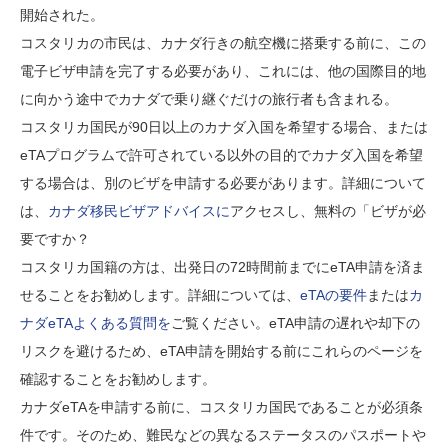
開始された。
コスタリカの市民は、カナダ行きの航空機に搭乗する前に、この
電子ビザ申請を完了する必要があり、これには、他の国際目的地
に向かう途中でカナダで乗り継ぐだけの旅行者も含まれる。
コスタリカ国民が90日以上のカナダ入国を希望する場合、または
eTAプログラムで許可されている以外の目的でカナダ入国を希望
する場合は、別のビザを申請する必要があります。詳細について
は、
カナダ移民ビザアドバイスに
アクセスし、無料の「ビザが必
要ですか？
コスタリカ国籍の方は、出発日の72時間前までにeTA申請を済ま
せることをお勧めします。詳細については、
eTAの要件
または
カ
ナダeTAよくある質問を
ご覧ください。eTA申請の遅れや却下の
リスクを避けるため、eTA申請を開始する前にこれらのページを
確認することをお勧めします。
カナダeTAを申請する前に、コスタリカ国民であることが必須条
件です。そのため、難民などの異なるステータスのパスポートや