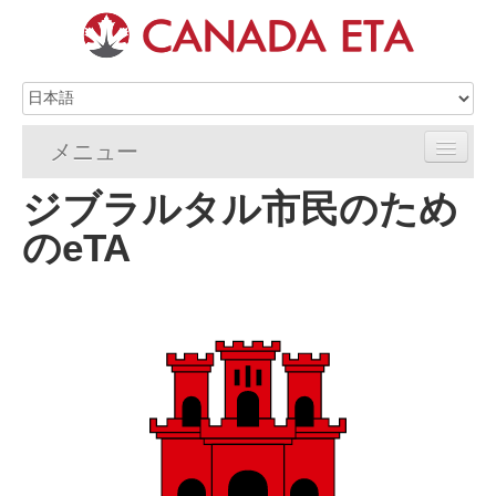
メニュー
ジブラルタル市民のため
ホーム
のeTA
eTA申請
eTAの要件
eTA FAQs
eTAリソース
連絡先