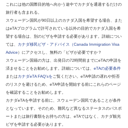
これには他の国際目的地へ向かう途中でカナダを通過するだけの
旅行者も含まれる。
スウェーデン国民が90日以上のカナダ入国を希望する場合、また
はeTAプログラムで許可されている以外の目的でカナダ入国を希
望する場合は、別のビザを申請する必要があります。詳細につい
ては、
カナダ移民ビザ・アドバイス（Canada Immigration Visa
Advice
）にアクセスし、無料の「ビザが必要ですか？
スウェーデン国籍の方は、出発日の72時間前までにeTAの申請を
済ませることをお勧めします。詳細については、
eTAの必要条件
または
カナダeTA FAQ'sを
ご覧ください。eTA申請の遅れや拒否
のリスクを避けるため、eTA申請を開始する前にこれらのページ
を確認することをお勧めします。
カナダeTAを申請する前に、スウェーデン国民であることが条件
となっています。そのため、難民など異なるステータスのパスポ
ートまたは旅行書類をお持ちの方は、eTAではなく、カナダ観光
ビザを申請する必要があります。