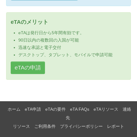
eTAのメリット
eTAは発行日から5年間有効です。
90日以内の複数回の入国が可能
迅速な承認と電子交付
デスクトップ、タブレット、モバイルで申請可能
eTAの申請
ホーム
eTA申請
eTAの要件
eTA FAQs
eTAリソース
連絡
先
リソース
ご利用条件
プライバシーポリシー
レポート