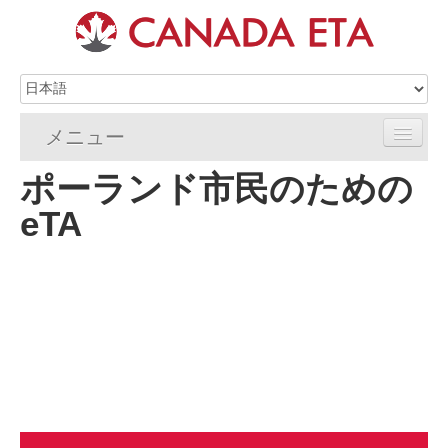
メニュー
ポーランド市民のための
ホーム
eTA
eTA申請
eTAの要件
eTA FAQs
eTAリソース
連絡先