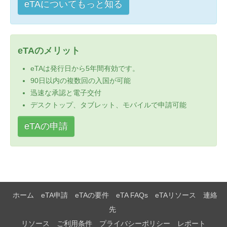
eTAについてもっと知る
eTAのメリット
eTAは発行日から5年間有効です。
90日以内の複数回の入国が可能
迅速な承認と電子交付
デスクトップ、タブレット、モバイルで申請可能
eTAの申請
ホーム
eTA申請
eTAの要件
eTA FAQs
eTAリソース
連絡
先
リソース
ご利用条件
プライバシーポリシー
レポート