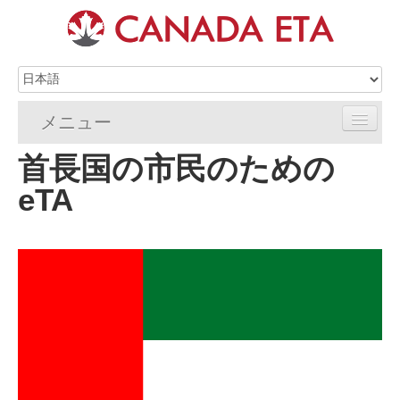
メニュー
首長国の市民のための
ホーム
eTA
eTA申請
eTAの要件
eTA FAQs
eTAリソース
連絡先