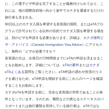
に、この電子ビザ申請を完了することが義務付けられており、こ
れには、他の国際目的地へ向かう途中でカナダを通過するだけの
旅行者も含まれる。
90日以上のカナダ入国を希望する首長国の国民、またはeTAプロ
グラムで許可されている以外の目的でカナダ入国を希望する場合
は、別のビザを申請する必要があります。詳細は、
カナダ移民ビ
ザ・アドバイス（Canada Immigration Visa Advice
）にアクセス
し、無料の「ビザが必要ですか？
首長国の方は、出発日の72時間前までにeTAの申請を済ませるこ
とをお勧めします。詳細については、
eTAの要件
または
カナダ
eTAよくある
質問をご覧ください。eTA申請の遅れや拒否のリス
クを避けるため、eTA申請を開始する前にこれらのページを確認
することをお勧めします。
カナダeTAを申請する前に、完全な首長国の市民であることが条
件となっています。そのため、難民などの異なるステータスのパ
スポートまたは旅行書類を所持している旅行者は、eTAではな